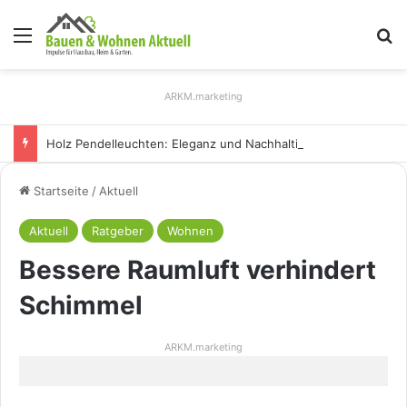
Menü
S
ARKM.marketing
Holz Pendelleuchten: Eleganz und Nachhaltigkeit für Ihr Zuhause
Startseite
/
Aktuell
Aktuell
Ratgeber
Wohnen
Bessere Raumluft verhindert
Schimmel
ARKM.marketing