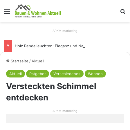
Menü
S
ARKM.marketing
Holz Pendelleuchten: Eleganz und Nachhaltigkeit für Ihr Zuhause
Startseite
/
Aktuell
Aktuell
Ratgeber
Verschiedenes
Wohnen
Versteckten Schimmel
entdecken
ARKM.marketing