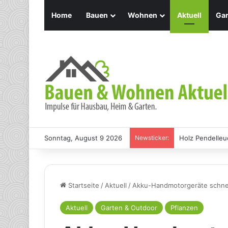
Home
Bauen
Wohnen
Aktuell
Gar
Sonntag, August 9 2026
Newsticker:
Holz Pendelleu
Startseite
/
Aktuell
/
Akku-Handmotorgeräte schnei
Aktuell
Garten & Outdoor
Pflanzen