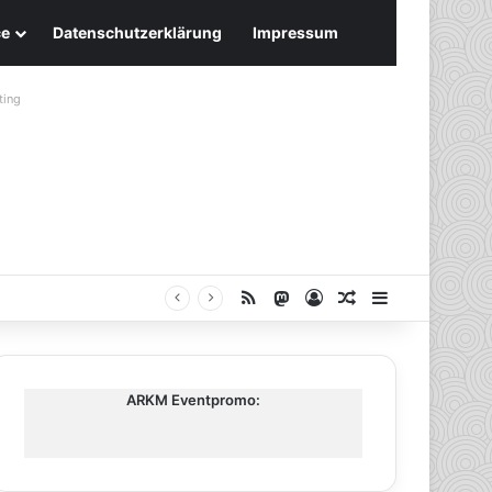
ce
Datenschutzerklärung
Impressum
ting
RSS
Mastodon
Anmelden
Zufälliger Artike
Sidebar
ARKM Eventpromo: