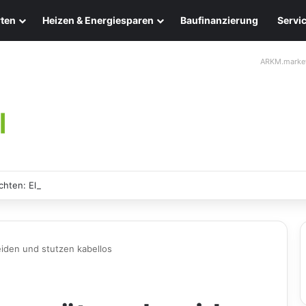
ten
Heizen & Energiesparen
Baufinanzierung
Servi
ARKM.marke
chten: Eleganz und Nachhaltigkeit für Ihr Zuhause
den und stutzen kabellos