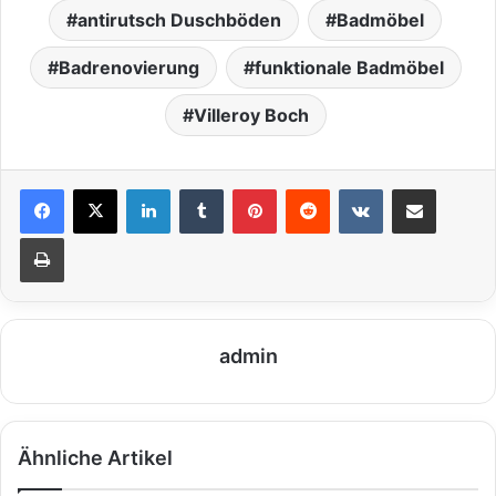
antirutsch Duschböden
Badmöbel
Badrenovierung
funktionale Badmöbel
Villeroy Boch
LinkedIn
Tumblr
Pinterest
Reddit
VKontakte
Teile per E-Mail
Drucken
admin
Ähnliche Artikel