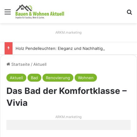
Menü
S
ARKM.marketing
Holz Pendelleuchten: Eleganz und Nachhaltigkeit für Ihr Zuhause
Startseite
/
Aktuell
Aktuell
Bad
Renovierung
Wohnen
Das Bad der Komfortklasse –
Vivia
ARKM.marketing