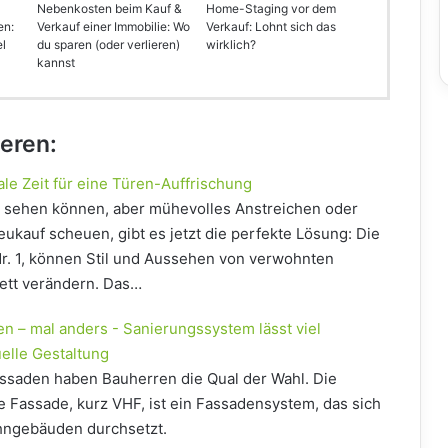
Nebenkosten beim Kauf &
Home-Staging vor dem
en:
Verkauf einer Immobilie: Wo
Verkauf: Lohnt sich das
el
du sparen (oder verlieren)
wirklich?
kannst
ieren:
eale Zeit für eine Türen-Auffrischung
hr sehen können, aber mühevolles Anstreichen oder
ukauf scheuen, gibt es jetzt die perfekte Lösung: Die
Nr. 1, können Stil und Aussehen von verwohnten
ett verändern. Das…
en – mal anders - Sanierungssystem lässt viel
uelle Gestaltung
ssaden haben Bauherren die Qual der Wahl. Die
e Fassade, kurz VHF, ist ein Fassadensystem, das sich
ngebäuden durchsetzt.