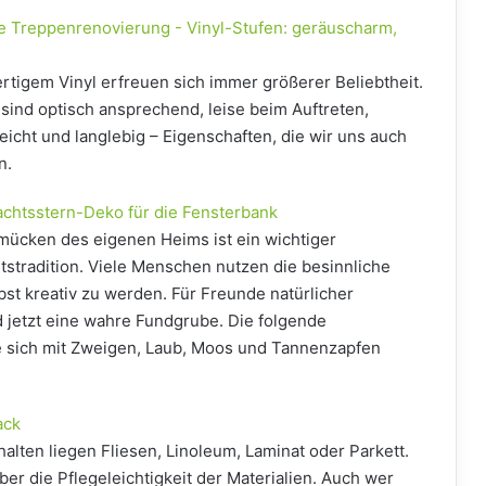
ne Treppenrenovierung - Vinyl-Stufen: geräuscharm,
igem Vinyl erfreuen sich immer größerer Beliebtheit.
sind optisch ansprechend, leise beim Auftreten,
eicht und langlebig – Eigenschaften, die wir uns auch
n.
achtsstern-Deko für die Fensterbank
mücken des eigenen Heims ist ein wichtiger
tstradition. Viele Menschen nutzen die besinnliche
bst kreativ zu werden. Für Freunde natürlicher
d jetzt eine wahre Fundgrube. Die folgende
ie sich mit Zweigen, Laub, Moos und Tannenzapfen
ack
alten liegen Fliesen, Linoleum, Laminat oder Parkett.
er die Pflegeleichtigkeit der Materialien. Auch wer