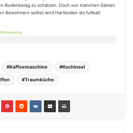
rten Bodenbelag zu schätzen. Doch von manchen Gästen
en Bewohnern selbst wird Hartboden als fußkalt
KM.marketing
Kaffeemaschine
Kochinsel
ffen
Traumküche
lr
Pinterest
Reddit
VKontakte
Teile per E-Mail
Drucken