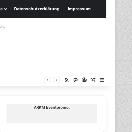
ce
Datenschutzerklärung
Impressum
ting
RSS
Mastodon
Anmelden
Zufälliger Artike
Sidebar
ARKM Eventpromo: