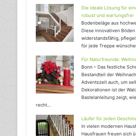
Die ideale Lösung für ei
robust und wartungsfrei
Bodenbeläge aus hochwert
Diese innovativen Böden 
widerstandsfähig, pflegel
für jede Treppe wünsche
Für Naturfreunde: Weihn
Bonn – Das festliche Sch
Bestandteil der Weihnach
Adventszeit auch, um sel
Dekorationen ist der Wal
Bastelanleitung zeigt, w
recht…
Läufer für jeden Geschm
In vielen modernen Haush
Hausfrauen freuen sich üb