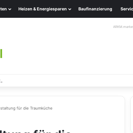
ten
Heizen & Energiesparen
Baufinanzierung
Servi
ARKM.marke
ten: Eleganz und Nachhaltigkeit für Ihr Zuhause
estaltung für die Traumküche