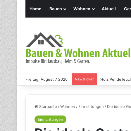
Home
Bauen
Wohnen
Aktuell
Gar
Freitag, August 7 2026
Newsticker:
Holz Pendelleuch
Startseite
/
Wohnen
/
Einrichtungen
/
Die ideale G
Einrichtungen