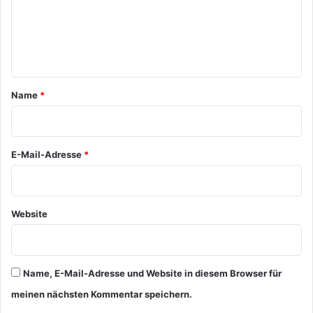
m
e
n
t
a
Name
*
r
*
E-Mail-Adresse
*
Website
Name, E-Mail-Adresse und Website in diesem Browser für
meinen nächsten Kommentar speichern.