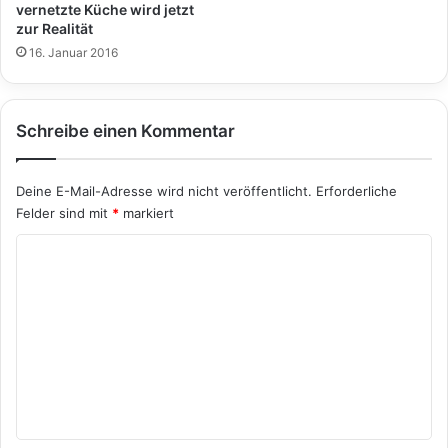
vernetzte Küche wird jetzt
zur Realität
16. Januar 2016
Schreibe einen Kommentar
Deine E-Mail-Adresse wird nicht veröffentlicht.
Erforderliche
Felder sind mit
*
markiert
K
o
m
m
e
n
t