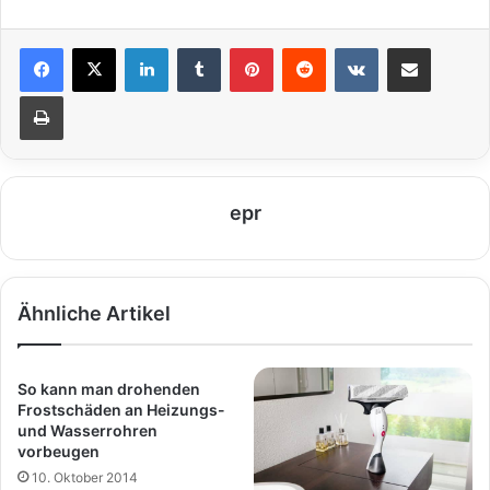
LinkedIn
Tumblr
Pinterest
Reddit
VKontakte
Teile per E-Mail
Drucken
epr
Ähnliche Artikel
So kann man drohenden
Frostschäden an Heizungs-
und Wasserrohren
vorbeugen
10. Oktober 2014