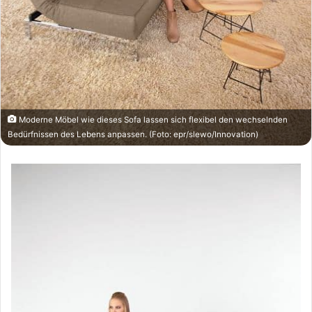
Moderne Möbel wie dieses Sofa lassen sich flexibel den wechselnden
Bedürfnissen des Lebens anpassen. (Foto: epr/slewo/Innovation)