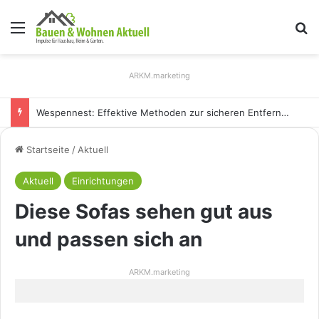
Menü
S
ARKM.marketing
Holz Pendelleuchten: Eleganz und Nachhaltigkeit für Ihr Zuhause
Startseite
/
Aktuell
Aktuell
Einrichtungen
Diese Sofas sehen gut aus
und passen sich an
ARKM.marketing