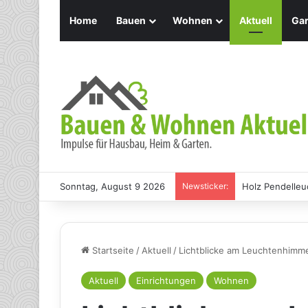
Home
Bauen
Wohnen
Aktuell
Gar
Sonntag, August 9 2026
Newsticker:
Holz Pendelleu
Startseite
/
Aktuell
/
Lichtblicke am Leuchtenhimm
Aktuell
Einrichtungen
Wohnen