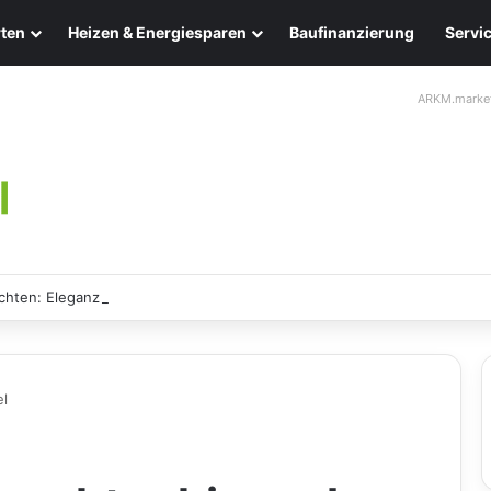
ten
Heizen & Energiesparen
Baufinanzierung
Servi
ARKM.marke
chten: Eleganz und Nachhaltigkeit für Ihr Zuhause
el