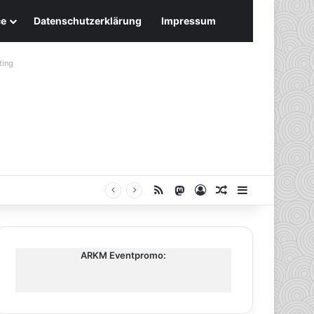
ce
Datenschutzerklärung
Impressum
ting
RSS
Mastodon
Anmelden
Zufälliger Artike
Sidebar
ARKM Eventpromo: