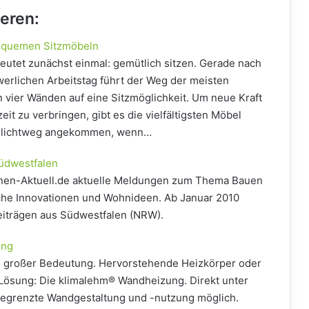
ieren:
equemen Sitzmöbeln
utet zunächst einmal: gemütlich sitzen. Gerade nach
erlichen Arbeitstag führt der Weg der meisten
vier Wänden auf eine Sitzmöglichkeit. Um neue Kraft
eit zu verbringen, gibt es die vielfältigsten Möbel
schlichtweg angekommen, wenn…
üdwestfalen
ohnen-Aktuell.de aktuelle Meldungen zum Thema Bauen
iche Innovationen und Wohnideen. Ab Januar 2010
eiträgen aus Südwestfalen (NRW).
ung
n großer Bedeutung. Hervorstehende Heizkörper oder
e Lösung: Die klimalehm® Wandheizung. Direkt unter
unbegrenzte Wandgestaltung und -nutzung möglich.