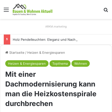
Menü
S
ARKM.marketing
Holz Pendelleuchten: Eleganz und Nachhaltigkeit für Ihr Zuhause
Startseite
/
Heizen & Energiesparen
Heizen & Energiesparen
Topthema
Wohnen
Mit einer
Dachmodernisierung kann
man die Heizkostenspirale
durchbrechen