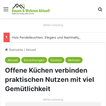
Menü
S
ARKM.marketing
Holz Pendelleuchten: Eleganz und Nachhaltigkeit für Ihr Zuhause
Startseite
/
Aktuell
Aktuell
Einrichtungen
Küchen
Wohnen
Offene Küchen verbinden
praktischen Nutzen mit viel
Gemütlichkeit
ARKM.marketing