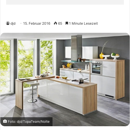
djd
15. Februar 2016
65
1 Minute Lesezeit
Foto: djd/TopaTeam/Nolte