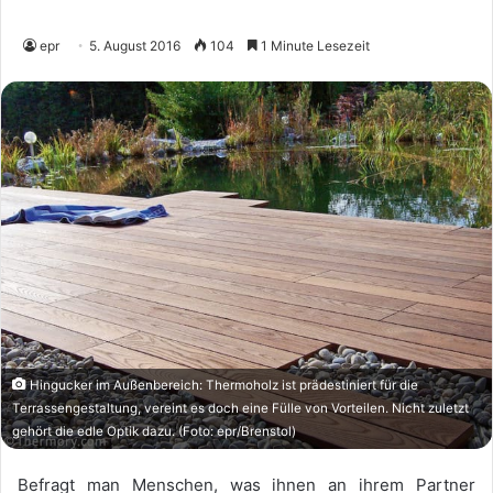
epr
5. August 2016
104
1 Minute Lesezeit
Hingucker im Außenbereich: Thermoholz ist prädestiniert für die
Terrassengestaltung, vereint es doch eine Fülle von Vorteilen. Nicht zuletzt
gehört die edle Optik dazu. (Foto: epr/Brenstol)
Befragt man Menschen, was ihnen an ihrem Partner