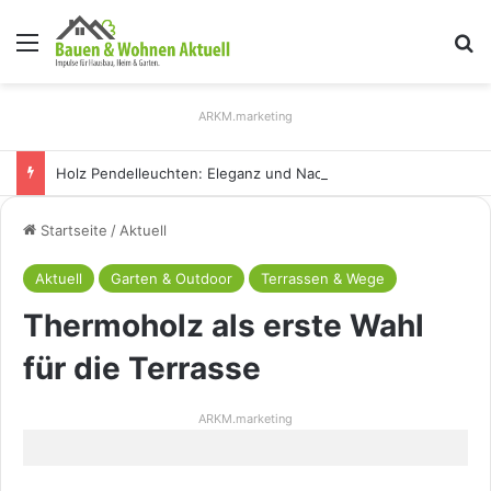
Menü
S
ARKM.marketing
Holz Pendelleuchten: Eleganz und Nachhaltigkeit für Ihr Zuhause
Startseite
/
Aktuell
Aktuell
Garten & Outdoor
Terrassen & Wege
Thermoholz als erste Wahl
für die Terrasse
ARKM.marketing