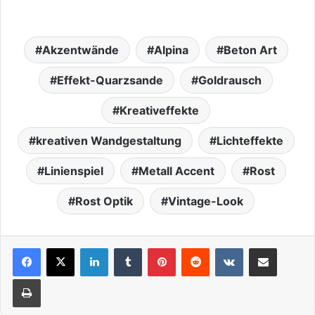
Akzentwände
Alpina
Beton Art
Effekt-Quarzsande
Goldrausch
Kreativeffekte
kreativen Wandgestaltung
Lichteffekte
Linienspiel
Metall Accent
Rost
Rost Optik
Vintage-Look
LinkedIn
Tumblr
Pinterest
Reddit
VKontakte
Teile per E-Mail
Drucken