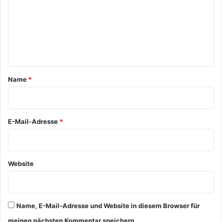
m
m
e
n
t
a
Name
*
r
*
E-Mail-Adresse
*
Website
Name, E-Mail-Adresse und Website in diesem Browser für
meinen nächsten Kommentar speichern.