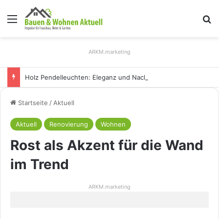
Menü
S
ARKM.marketing
Holz Pendelleuchten: Eleganz und Nachhaltigkeit für Ihr Zuhause
Startseite
/
Aktuell
Aktuell
Renovierung
Wohnen
Rost als Akzent für die Wand
im Trend
ARKM.marketing