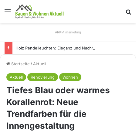
Menü
S
ARKM.marketing
Holz Pendelleuchten: Eleganz und Nachhaltigkeit für Ihr Zuhause
Startseite
/
Aktuell
Aktuell
Renovierung
Wohnen
Tiefes Blau oder warmes
Korallenrot: Neue
Trendfarben für die
Innengestaltung