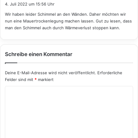
a
4. Juli 2022 um 15:56 Uhr
g
Wir haben leider Schimmel an den Wänden. Daher möchten wir
t
nun eine Mauertrockenlegung machen lassen. Gut zu lesen, dass
:
man den Schimmel auch durch Wärmeverlust stoppen kann.
Schreibe einen Kommentar
Deine E-Mail-Adresse wird nicht veröffentlicht.
Erforderliche
Felder sind mit
*
markiert
K
o
m
m
e
n