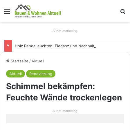
Menü
S
ARKM.marketing
Holz Pendelleuchten: Eleganz und Nachhaltigkeit für Ihr Zuhause
Startseite
/
Aktuell
Aktuell
Renovierung
Schimmel bekämpfen:
Feuchte Wände trockenlegen
ARKM.marketing