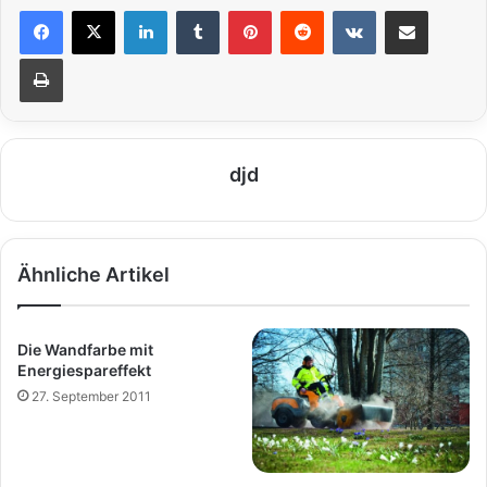
LinkedIn
Tumblr
Pinterest
Reddit
VKontakte
Teile per E-Mail
Drucken
djd
Ähnliche Artikel
Die Wandfarbe mit
Energiespareffekt
27. September 2011