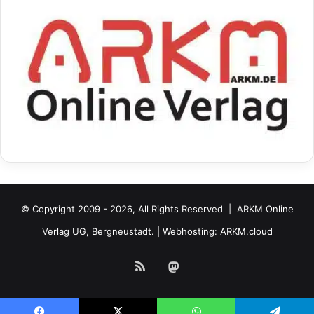
© Copyright 2009 - 2026, All Rights Reserved |
ARKM Online
Verlag UG, Bergneustadt.
| Webhosting:
ARKM.cloud
RSS
Mastodon