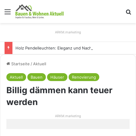
Menü
S
ARKM.marketing
Holz Pendelleuchten: Eleganz und Nachhaltigkeit für Ihr Zuhause
Startseite
/
Aktuell
Aktuell
Bauen
Häuser
Renovierung
Billig dämmen kann teuer
werden
ARKM.marketing