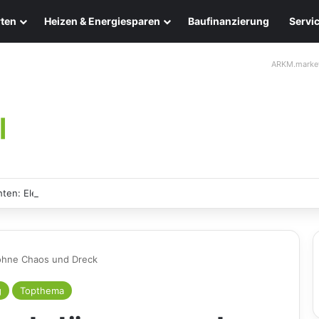
ten
Heizen & Energiesparen
Baufinanzierung
Servi
ARKM.marke
ten: Eleganz und Nachhaltigkeit für Ihr Zuhause
ohne Chaos und Dreck
g
Topthema