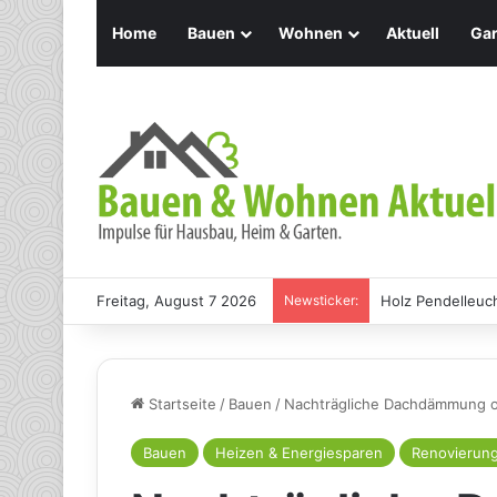
Home
Bauen
Wohnen
Aktuell
Gar
Freitag, August 7 2026
Newsticker:
Holz Pendelleuch
Startseite
/
Bauen
/
Nachträgliche Dachdämmung 
Bauen
Heizen & Energiesparen
Renovierun