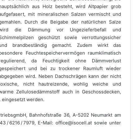
hauptsächlich aus Holz besteht, wird Altpapier grob
aufgefasert, mit mineralischen Salzen vermischt und
gemahlen. Durch die Beigabe der natürlichen Salze
wird die Dämmung vor Ungezieferbefall und
Schimmelpilzen geschützt sowie verrottungssicher
und brandbeständig gemacht. Zudem wirkt das
besondere Feuchtespeichervermögen raumklimatisch
regulierend, da Feuchtigkeit ohne Dämmverlust
gespeichert und bei zu trockener Raumluft wieder
abgegeben wird. Neben Dachschrägen kann der nicht
toxische, nicht hautreizende, wohlig weiche und
warme Zellulosedämmstoff auch in Geschossdecken,
. eingesetzt werden.
VertriebsgmbH, Bahnhofstraße 36, A-5202 Neumarkt am
43 / 6216 / 7979, E-Mail: office@isocell.at sowie unter