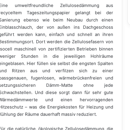
Eine umweltfreundliche Zellulosedämmung aus
recyceltem Tageszeitungspapier gelangt bei der
Sanierung ebenso wie beim Neubau durch einen
Einblasschlauch, der von außen ins Dachgeschoss
geführt werden kann, einfach und schnell an ihren
Bestimmungsort. Dort werden die Zellulosefasern von
Isocell maschinell von zertifizierten Betrieben binnen
weniger Stunden in die jeweiligen Hohlräume
eingeblasen. Hier füllen sie selbst die engsten Spalten
und Ritzen aus und verfilzen sich zu einer
passgenauen, fugenlosen, wärmebrückenfreien und
setzungssicheren Dämm-Matte ohne jede
Schwachstellen. Und diese sorgt dann für sehr gute
Wärmedämmwerte und einen hervorragenden
Hitzeschutz – was die Energiekosten für Heizung und
Kühlung der Räume dauerhaft massiv reduziert.
Für die natürliche, ökologische Zellulosedämmung, die