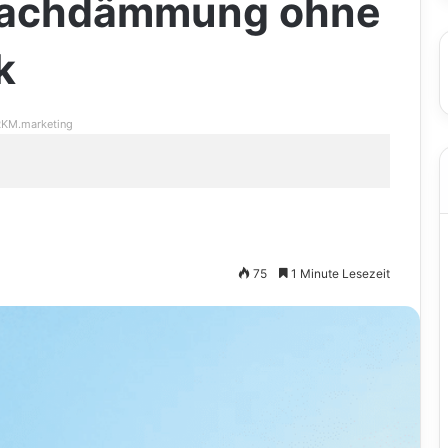
 Dachdämmung ohne
k
KM.marketing
75
1 Minute Lesezeit