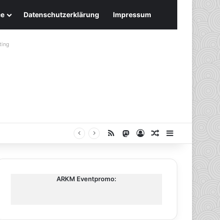
ce
Datenschutzerklärung
Impressum
ting
RSS
Mastodon
Anmelden
Zufälliger Artike
Sidebar
ARKM Eventpromo: