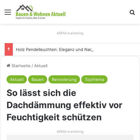
Menü
S
ARKM.marketing
Holz Pendelleuchten: Eleganz und Nachhaltigkeit für Ihr Zuhause
Startseite
/
Aktuell
Aktuell
Bauen
Renovierung
Topthema
So lässt sich die
Dachdämmung effektiv vor
Feuchtigkeit schützen
ARKM.marketing