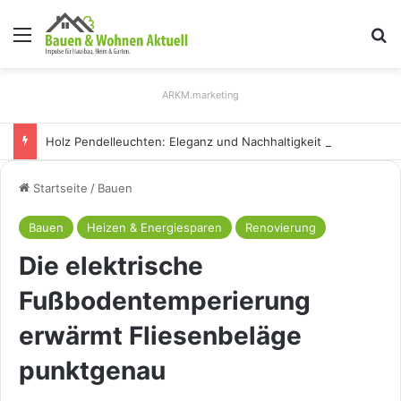
Menü
S
ARKM.marketing
Holz Pendelleuchten: Eleganz und Nachhaltigkeit für Ihr Zuhause
Startseite
/
Bauen
Bauen
Heizen & Energiesparen
Renovierung
Die elektrische
Fußbodentemperierung
erwärmt Fliesenbeläge
punktgenau