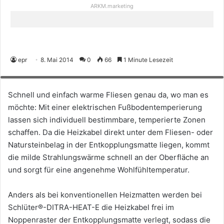
ARKM.marketing
epr
8. Mai 2014
0
66
1 Minute Lesezeit
Die elektrische Fußbodentemperierung sorgt für individuell bestimmbare,
temperierte Wohlfühlzonen. (Foto: epr/Schlüter-Systems)
Schnell und einfach warme Fliesen genau da, wo man es
möchte: Mit einer elektrischen Fußbodentemperierung
lassen sich individuell bestimmbare, temperierte Zonen
schaffen. Da die Heizkabel direkt unter dem Fliesen- oder
Natursteinbelag in der Entkopplungsmatte liegen, kommt
die milde Strahlungswärme schnell an der Oberfläche an
und sorgt für eine angenehme Wohlfühltemperatur.
Anders als bei konventionellen Heizmatten werden bei
Schlüter®-DITRA-HEAT-E die Heizkabel frei im
Noppenraster der Entkopplungsmatte verlegt, sodass die