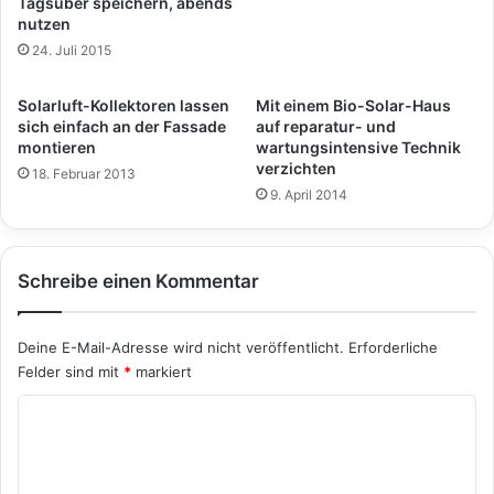
Tagsüber speichern, abends
nutzen
24. Juli 2015
Solarluft-Kollektoren lassen
Mit einem Bio-Solar-Haus
sich einfach an der Fassade
auf reparatur- und
montieren
wartungsintensive Technik
verzichten
18. Februar 2013
9. April 2014
Schreibe einen Kommentar
Deine E-Mail-Adresse wird nicht veröffentlicht.
Erforderliche
Felder sind mit
*
markiert
K
o
m