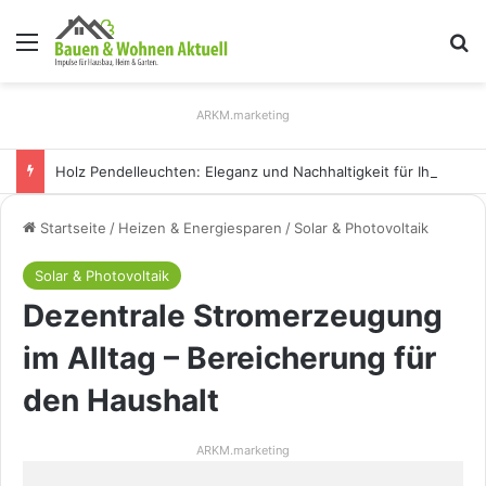
Menü
S
ARKM.marketing
Holz Pendelleuchten: Eleganz und Nachhaltigkeit für Ihr Zuhause
Startseite
/
Heizen & Energiesparen
/
Solar & Photovoltaik
Solar & Photovoltaik
Dezentrale Stromerzeugung
im Alltag – Bereicherung für
den Haushalt
ARKM.marketing