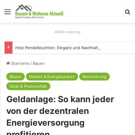
Menü
S
ARKM.marketing
Holz Pendelleuchten: Eleganz und Nachhaltigkeit für Ihr Zuhause
Startseite
/
Bauen
Bauen
Heizen & Energiesparen
Renovierung
Solar & Photovoltaik
Geldanlage: So kann jeder
von der dezentralen
Energieversorgung
profitieren