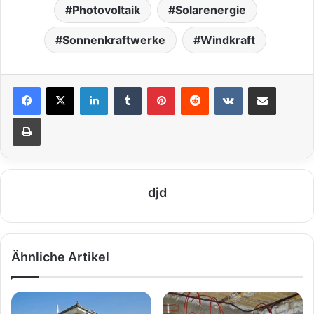
Photovoltaik
Solarenergie
Sonnenkraftwerke
Windkraft
LinkedIn
Tumblr
Pinterest
Reddit
VKontakte
Teile per E-Mail
Drucken
djd
Ähnliche Artikel