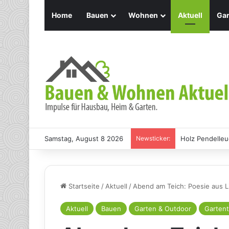
Home
Bauen
Wohnen
Aktuell
Gar
Samstag, August 8 2026
Newsticker:
Holz Pendelleu
Startseite
/
Aktuell
/
Abend am Teich: Poesie aus L
Aktuell
Bauen
Garten & Outdoor
Gartent