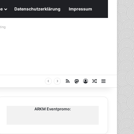
ce
Datenschutzerklärung
Impressum
ting
RSS
Mastodon
Anmelden
Zufälliger Artike
Sidebar
ARKM Eventpromo: