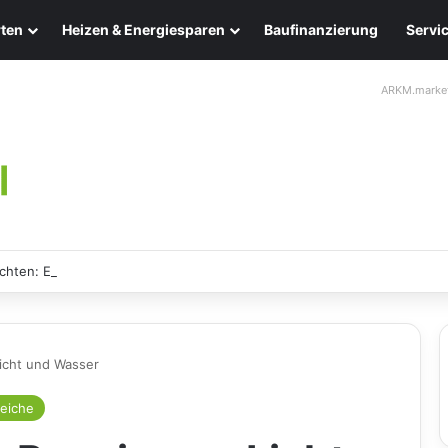
ten
Heizen & Energiesparen
Baufinanzierung
Servi
ARKM.marke
chten: Eleganz und Nachhaltigkeit für Ihr Zuhause
icht und Wasser
eiche