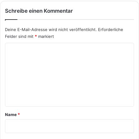
Schreibe einen Kommentar
Deine E-Mail-Adresse wird nicht veröffentlicht.
Erforderliche
Felder sind mit
*
markiert
K
o
m
m
e
n
t
a
Name
*
r
*