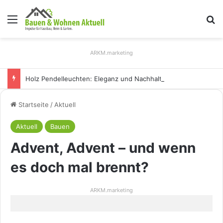
Menü
S
ARKM.marketing
Holz Pendelleuchten: Eleganz und Nachhaltigkeit für Ihr Zuhause
Startseite
/
Aktuell
Aktuell
Bauen
Advent, Advent – und wenn
es doch mal brennt?
ARKM.marketing