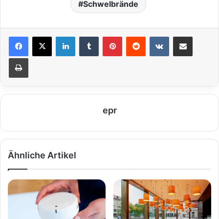
Schwelbrände
LinkedIn
Tumblr
Pinterest
Reddit
VKontakte
Teile per E-Mail
Drucken
epr
Ähnliche Artikel