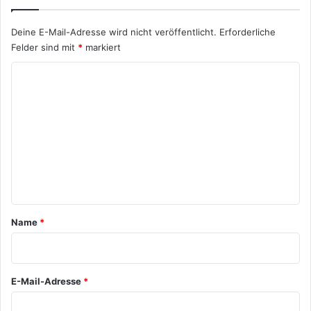
Deine E-Mail-Adresse wird nicht veröffentlicht.
Erforderliche
Felder sind mit
*
markiert
K
o
m
m
e
n
t
a
Name
*
r
*
E-Mail-Adresse
*