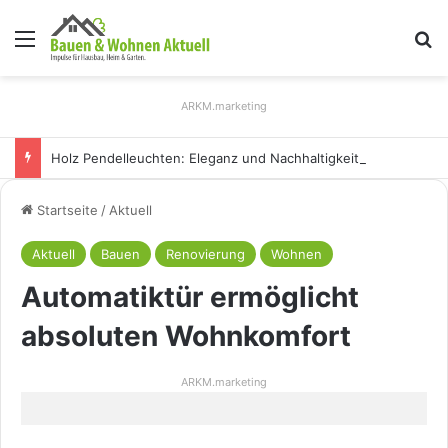
Menü
S
ARKM.marketing
Holz Pendelleuchten: Eleganz und Nachhaltigkeit für Ihr Zuhause
Startseite
/
Aktuell
Aktuell
Bauen
Renovierung
Wohnen
Automatiktür ermöglicht
absoluten Wohnkomfort
ARKM.marketing