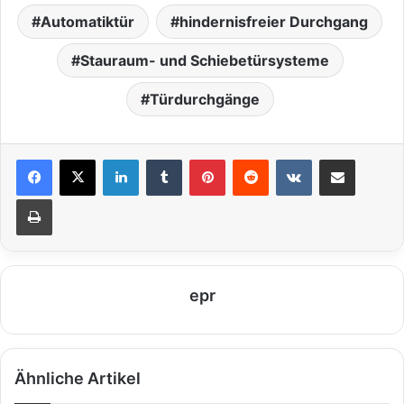
Automatiktür
hindernisfreier Durchgang
Stauraum- und Schiebetürsysteme
Türdurchgänge
LinkedIn
Tumblr
Pinterest
Reddit
VKontakte
Teile per E-Mail
Drucken
epr
Ähnliche Artikel