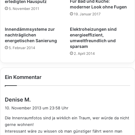
Für Bad und Küche:
erledigten Hausputz
moderner Look ohne Fugen
5. November 2011
19. Januar 2017
Innendämmsysteme zur
Elektroheizungen sind
nachträglichen
energieeffizient,
energetischen Sanierung
umweltfreundlich und
sparsam
5. Februar 2014
2. April 2014
Ein Kommentar
s
Denise M.
a
10. November 2013 um 23:58 Uhr
g
Die Innenraumfotos sind ja wirklich ein Traum, wer würde da nicht
t
gerne wohnen!
:
Interessant wäre zu wissen ob man günstiger fährt wenn man