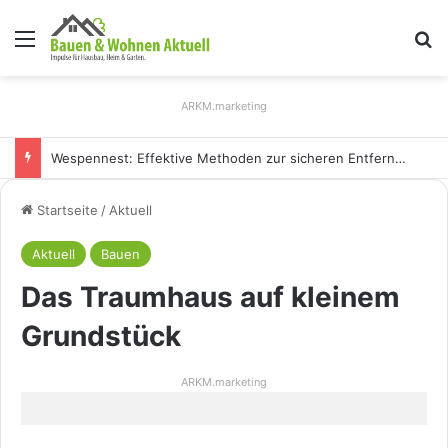
Menü
S
ARKM.marketing
Wespennest: Effektive Methoden zur sicheren Entfernung
Startseite
/
Aktuell
Aktuell
Bauen
Das Traumhaus auf kleinem
Grundstück
ARKM.marketing