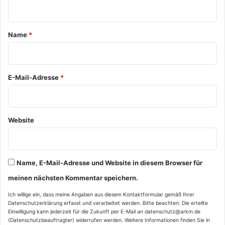
n
t
a
Name
*
r
*
E-Mail-Adresse
*
Website
Name, E-Mail-Adresse und Website in diesem Browser für
meinen nächsten Kommentar speichern.
Ich willige ein, dass meine Angaben aus diesem Kontaktformular gemäß Ihrer
Datenschutzerklärung
erfasst und verarbeitet werden. Bitte beachten: Die erteilte
Einwilligung kann jederzeit für die Zukunft per E-Mail an datenschutz@arkm.de
(Datenschutzbeauftragter) widerrufen werden. Weitere Informationen finden Sie in