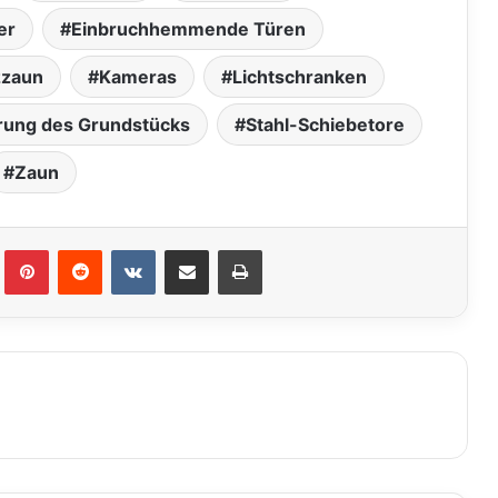
er
Einbruchhemmende Türen
zzaun
Kameras
Lichtschranken
rung des Grundstücks
Stahl-Schiebetore
Zaun
lr
Pinterest
Reddit
VKontakte
Teile per E-Mail
Drucken