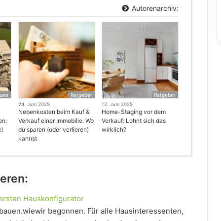
Autorenarchiv:
uen
Ratgeber
Ratgeber
24. Juni 2025
12. Juni 2025
Nebenkosten beim Kauf &
Home-Staging vor dem
en:
Verkauf einer Immobilie: Wo
Verkauf: Lohnt sich das
el
du sparen (oder verlieren)
wirklich?
kannst
ieren:
ersten Hauskonfigurator
 bauen.wiewir begonnen. Für alle Hausinteressenten,