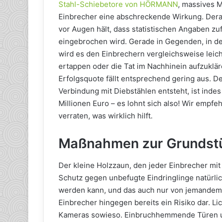
Stahl-Schiebetore von HÖRMANN
, massives 
Einbrecher eine abschreckende Wirkung. Der
vor Augen hält, dass statistischen Angaben zu
eingebrochen wird. Gerade in Gegenden, in den
wird es den Einbrechern vergleichsweise leich
ertappen oder die Tat im Nachhinein aufzuklären
Erfolgsquote fällt entsprechend gering aus. D
Verbindung mit Diebstählen entsteht, ist inde
Millionen Euro – es lohnt sich also! Wir emp
verraten, was wirklich hilft.
Maßnahmen zur Grundst
Der kleine Holzzaun, den jeder Einbrecher mi
Schutz gegen unbefugte Eindringlinge natürlic
werden kann, und das auch nur von jemandem, d
Einbrecher hingegen bereits ein Risiko dar. L
Kameras sowieso. Einbruchhemmende Türen un