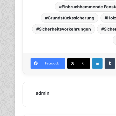
Einbruchhemmende Fenst
Grundstückssicherung
Hol
Sicherheitsvorkehrungen
Siche
LinkedIn
Tumb
Facebook
X
admin