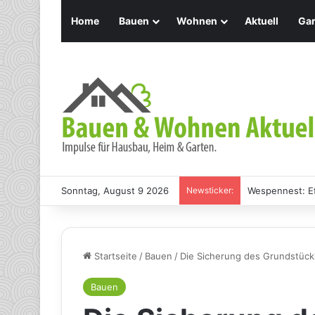
Home
Bauen
Wohnen
Aktuell
Gar
Sonntag, August 9 2026
Newsticker:
Wespennest: Ef
Startseite
/
Bauen
/
Die Sicherung des Grundstück
Bauen