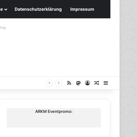
ce
Datenschutzerklärung
Impressum
ting
RSS
Mastodon
Anmelden
Zufälliger Artike
Sidebar
ARKM Eventpromo: