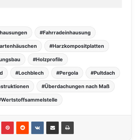
nhausungen
Fahrradeinhausung
artenhäuschen
Harzkompositplatten
ungsbau
Holzprofile
nd
Lochblech
Pergola
Pultdach
nstruktionen
Überdachungen nach Maß
Wertstoffsammelstelle
lr
Pinterest
Reddit
VKontakte
Teile per E-Mail
Drucken