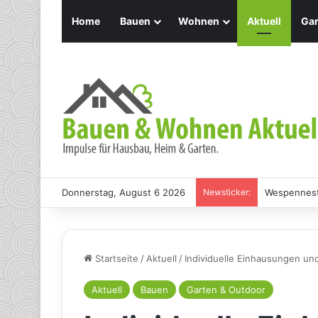
Home
Bauen
Wohnen
Aktuell
Gar
Donnerstag, August 6 2026
Newsticker:
Holz Pendel
Startseite
/
Aktuell
/
Individuelle Einhausungen u
Aktuell
Bauen
Garten & Outdoor