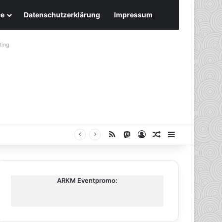
ce
Datenschutzerklärung
Impressum
ting
RSS
Mastodon
Anmelden
Zufälliger Artike
Sidebar
ARKM Eventpromo: