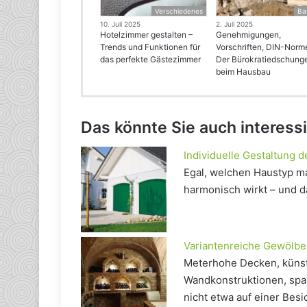
Verschiedenes
Ba
10. Juli 2025
2. Juli 2025
Hotelzimmer gestalten –
Genehmigungen,
Trends und Funktionen für
Vorschriften, DIN-Norm
das perfekte Gästezimmer
Der Bürokratiedschung
beim Hausbau
Das könnte Sie auch interess
Individuelle Gestaltung 
Egal, welchen Haustyp ma
harmonisch wirkt – und da
Variantenreiche Gewölbe
Meterhohe Decken, künst
Wandkonstruktionen, spa
nicht etwa auf einer Besi