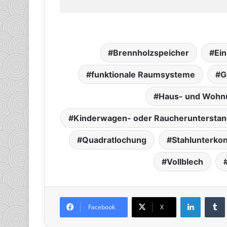
Brennholzspeicher
Ei
funktionale Raumsysteme
G
Haus- und Wohn
Kinderwagen- oder Raucheruntersta
Quadratlochung
Stahlunterko
Vollblech
LinkedIn
Tumb
Facebook
X