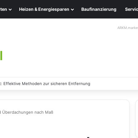
ten
Heizen & Energiesparen
Baufinanzierung
Servi
ARKM.marke
leuchten: Eleganz und Nachhaltigkeit für Ihr Zuhause
nd Überdachungen nach Maß