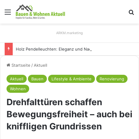
Menü
S
ARKM.marketing
Holz Pendelleuchten: Eleganz und Nachhaltigkeit für Ihr Zuhause
Startseite
/
Aktuell
Aktuell
Bauen
Lifestyle & Ambiente
Renovierung
Wohnen
Drehfalttüren schaffen
Bewegungsfreiheit – auch bei
kniffligen Grundrissen