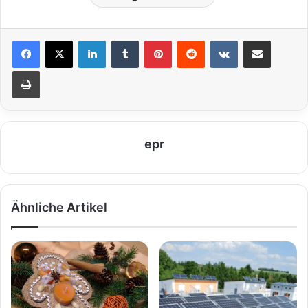
LinkedIn
Tumblr
Pinterest
Reddit
VKontakte
Teile per E-Mail
Drucken
epr
Ähnliche Artikel