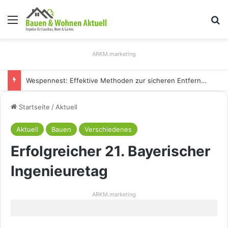
Menü
S
ARKM.marketing
Wespennest: Effektive Methoden zur sicheren Entfernung
Startseite
/
Aktuell
Aktuell
Bauen
Verschiedenes
Erfolgreicher 21. Bayerischer
Ingenieuretag
ARKM.marketing