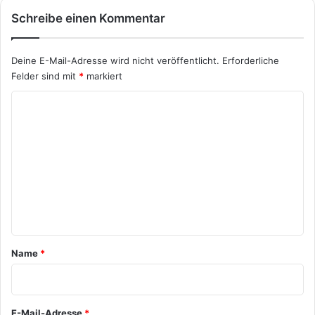
Schreibe einen Kommentar
Deine E-Mail-Adresse wird nicht veröffentlicht.
Erforderliche
Felder sind mit
*
markiert
K
o
m
m
e
n
t
a
Name
*
r
*
E-Mail-Adresse
*