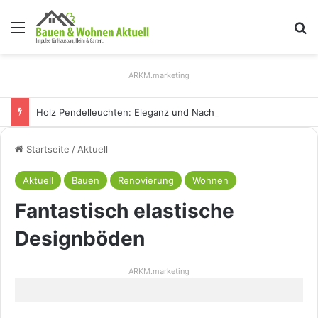
Menü
S
ARKM.marketing
Holz Pendelleuchten: Eleganz und Nachhaltigkeit für Ihr Zuhause
Startseite
/
Aktuell
Aktuell
Bauen
Renovierung
Wohnen
Fantastisch elastische
Designböden
ARKM.marketing