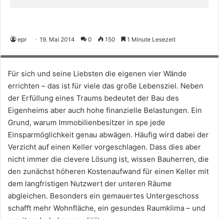
Hinab in die untere Etage: In Wohngebäuden mit einem modernen,
gemauerten Keller finden Gäste- und Arbeitsraum bequem im Untergeschoss
Platz, sodass sich die oberen Wohn- und Schlafräume großzügiger gestalten
epr
19. Mai 2014
0
150
1 Minute Lesezeit
lassen. Das steigert die Wohnqualität erheblich. (Foto: epr/Bundesverband
Kalksandsteinindustrie)
Für sich und seine Liebsten die eigenen vier Wände
errichten – das ist für viele das große Lebensziel. Neben
der Erfüllung eines Traums bedeutet der Bau des
Eigenheims aber auch hohe finanzielle Belastungen. Ein
Grund, warum Immobilienbesitzer in spe jede
Einsparmöglichkeit genau abwägen. Häufig wird dabei der
Verzicht auf einen Keller vorgeschlagen. Dass dies aber
nicht immer die clevere Lösung ist, wissen Bauherren, die
den zunächst höheren Kostenaufwand für einen Keller mit
dem langfristigen Nutzwert der unteren Räume
abgleichen. Besonders ein gemauertes Untergeschoss
schafft mehr Wohnfläche, ein gesundes Raumklima – und