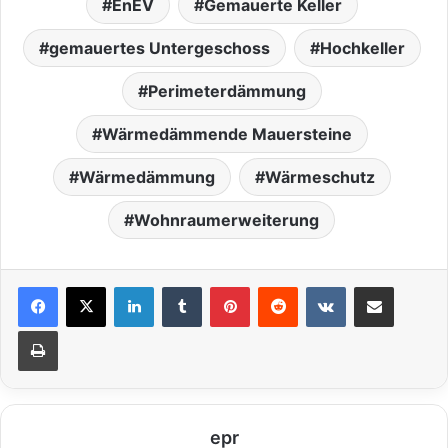
EnEV
Gemauerte Keller
gemauertes Untergeschoss
Hochkeller
Perimeterdämmung
Wärmedämmende Mauersteine
Wärmedämmung
Wärmeschutz
Wohnraumerweiterung
LinkedIn
Tumblr
Pinterest
Reddit
VKontakte
Teile per E-Mail
Drucken
epr