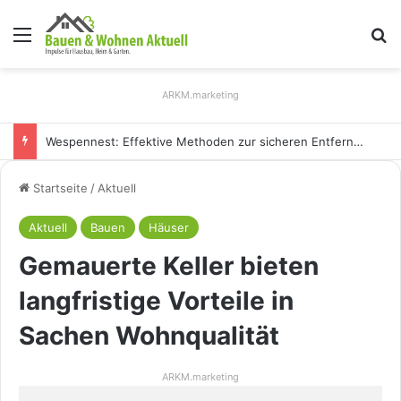
Menü
S
ARKM.marketing
Wespennest: Effektive Methoden zur sicheren Entfernung
Startseite
/
Aktuell
Aktuell
Bauen
Häuser
Gemauerte Keller bieten
langfristige Vorteile in
Sachen Wohnqualität
ARKM.marketing