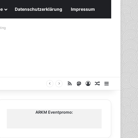
ce
Datenschutzerklärung
Impressum
ting
RSS
Mastodon
Anmelden
Zufälliger Artike
Sidebar
ARKM Eventpromo: