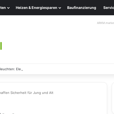
ten
Heizen & Energiesparen
Baufinanzierung
Servi
ARKM.marke
leuchten: Eleganz und Nachhaltigkeit für Ihr Zuhause
affen Sicherheit für Jung und Alt