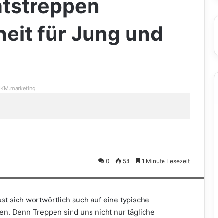
ätstreppen
heit für Jung und
KM.marketing
0
54
1 Minute Lesezeit
meister entsprechen den anerkannten Regeln der Technik, weil für sie
nik erteilt wurde. (Foto: epr/Treppenmeister GmbH)
t sich wortwörtlich auch auf eine typische
gen. Denn Treppen sind uns nicht nur tägliche