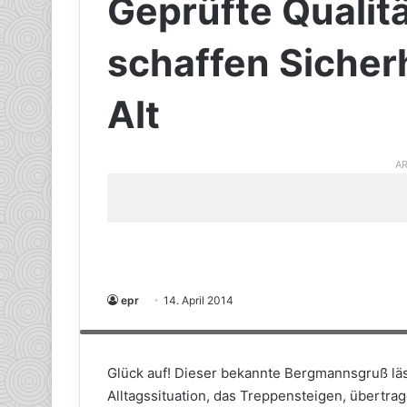
Geprüfte Qualit
schaffen Sicher
Alt
AR
epr
14. April 2014
Hier wird Sicherheit groß geschrieben: Treppen von Treppen
eine europäische Zulassung vom Deutschen Institut für Bautech
Glück auf! Dieser bekannte Bergmannsgruß läss
Alltagssituation, das Treppensteigen, übertra