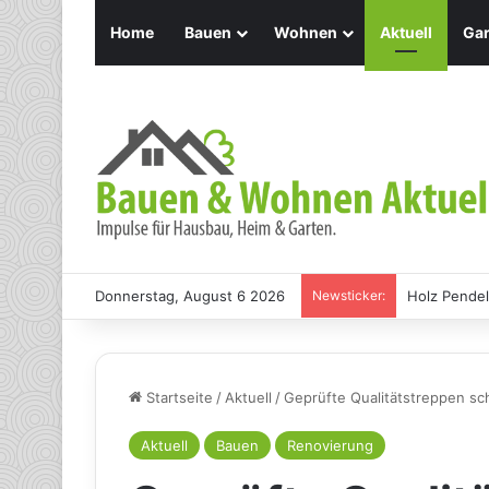
Home
Bauen
Wohnen
Aktuell
Gar
Donnerstag, August 6 2026
Newsticker:
Holz Pendel
Startseite
/
Aktuell
/
Geprüfte Qualitätstreppen sch
Aktuell
Bauen
Renovierung