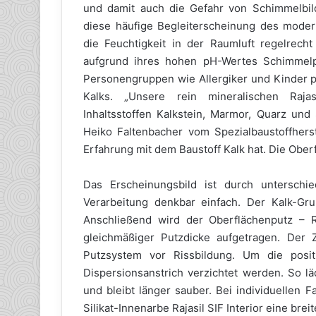
und damit auch die Gefahr von Schimmelbil
diese häufige Begleiterscheinung des modern
die Feuchtigkeit in der Raumluft regelrecht
aufgrund ihres hohen pH-Wertes Schimmelp
Personengruppen wie Allergiker und Kinder p
Kalks. „Unsere rein mineralischen Raja
Inhaltsstoffen Kalkstein, Marmor, Quarz und 
Heiko Faltenbacher vom Spezialbaustoffhers
Erfahrung mit dem Baustoff Kalk hat. Die Obe
Das Erscheinungsbild ist durch unterschie
Verarbeitung denkbar einfach. Der Kalk-Gr
Anschließend wird der Oberflächenputz – Raj
gleichmäßiger Putzdicke aufgetragen. Der 
Putzsystem vor Rissbildung. Um die posit
Dispersionsanstrich verzichtet werden. So lä
und bleibt länger sauber. Bei individuellen 
Silikat-Innenarbe Rajasil SIF Interior eine bre