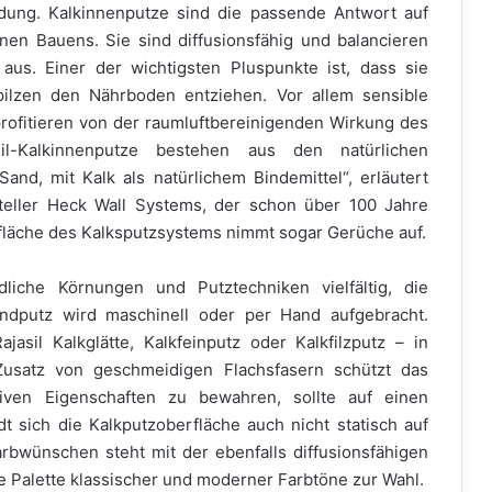
dung. Kalkinnenputze sind die passende Antwort auf
en Bauens. Sie sind diffusionsfähig und balancieren
 aus. Einer der wichtigsten Pluspunkte ist, dass sie
ilzen den Nährboden entziehen. Vor allem sensible
rofitieren von der raumluftbereinigenden Wirkung des
sil-Kalkinnenputze bestehen aus den natürlichen
Sand, mit Kalk als natürlichem Bindemittel“, erläutert
teller Heck Wall Systems, der schon über 100 Jahre
rfläche des Kalksputzsystems nimmt sogar Gerüche auf.
dliche Körnungen und Putztechniken vielfältig, die
undputz wird maschinell oder per Hand aufgebracht.
asil Kalkglätte, Kalkfeinputz oder Kalkfilzputz – in
Zusatz von geschmeidigen Flachsfasern schützt das
iven Eigenschaften zu bewahren, sollte auf einen
dt sich die Kalkputzoberfläche auch nicht statisch auf
Farbwünschen steht mit der ebenfalls diffusionsfähigen
ite Palette klassischer und moderner Farbtöne zur Wahl.