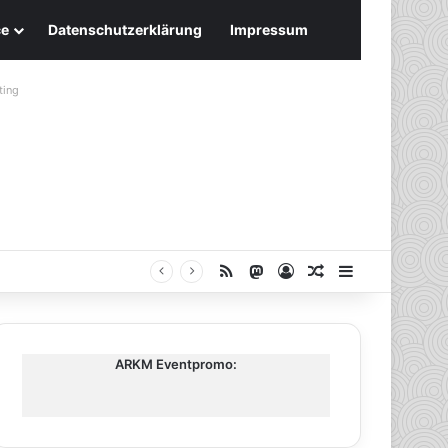
ce
Datenschutzerklärung
Impressum
ting
RSS
Mastodon
Anmelden
Zufälliger Artike
Sidebar
ARKM Eventpromo: