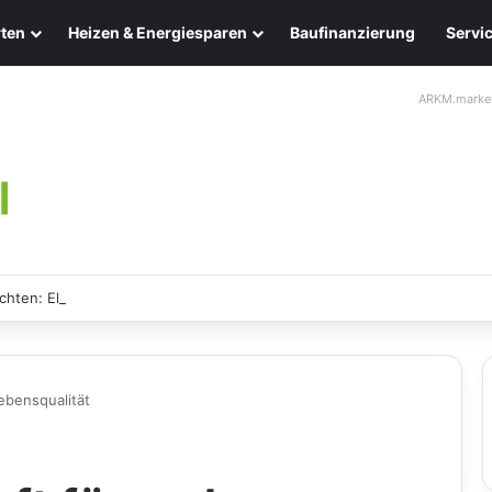
ten
Heizen & Energiesparen
Baufinanzierung
Servi
ARKM.marke
chten: Eleganz und Nachhaltigkeit für Ihr Zuhause
ebensqualität