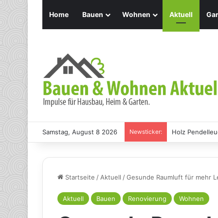
Home
Bauen
Wohnen
Aktuell
Gar
Samstag, August 8 2026
Newsticker:
Holz Pendelleu
Startseite
/
Aktuell
/
Gesunde Raumluft für mehr L
Aktuell
Bauen
Renovierung
Wohnen