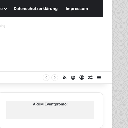
ce
Datenschutzerklärung
Impressum
ting
RSS
Mastodon
Anmelden
Zufälliger Artike
Sidebar
ARKM Eventpromo: