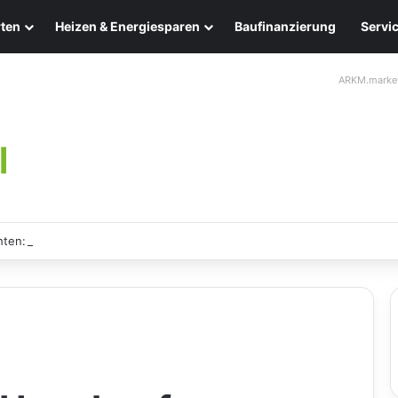
ten
Heizen & Energiesparen
Baufinanzierung
Servi
ARKM.marke
ten: Eleganz und Nachhaltigkeit für Ihr Zuhause