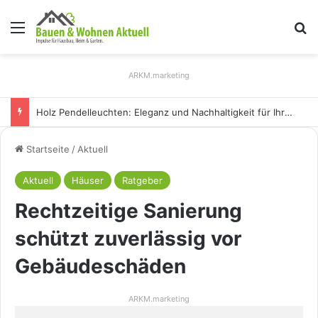
Menü
S
ARKM.marketing
Holz Pendelleuchten: Eleganz und Nachhaltigkeit für Ihr Zuhause
Startseite
/
Aktuell
Aktuell
Häuser
Ratgeber
Rechtzeitige Sanierung
schützt zuverlässig vor
Gebäudeschäden
ARKM.marketing