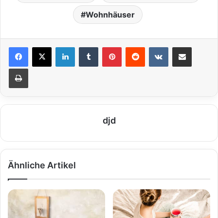
Wohnhäuser
LinkedIn
Tumblr
Pinterest
Reddit
VKontakte
Teile per E-Mail
Drucken
djd
Ähnliche Artikel