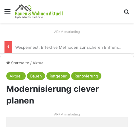
Menü
S
ARKM.marketing
Holz Pendelleuchten: Eleganz und Nachhaltigkeit für Ihr Zuhause
Startseite
/
Aktuell
Aktuell
Bauen
Ratgeber
Renovierung
Modernisierung clever
planen
ARKM.marketing