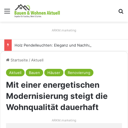
Menü
S
ARKM.marketing
Holz Pendelleuchten: Eleganz und Nachhaltigkeit für Ihr Zuhause
Startseite
/
Aktuell
Aktuell
Bauen
Häuser
Renovierung
Mit einer energetischen
Modernisierung steigt die
Wohnqualität dauerhaft
ARKM.marketing