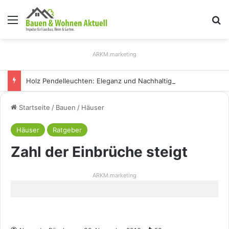
Menü
S
ARKM.marketing
Holz Pendelleuchten: Eleganz und Nachhaltigkeit für Ihr Zuhause
Startseite
/
Bauen
/
Häuser
Häuser
Ratgeber
Zahl der Einbrüche steigt
ARKM.marketing