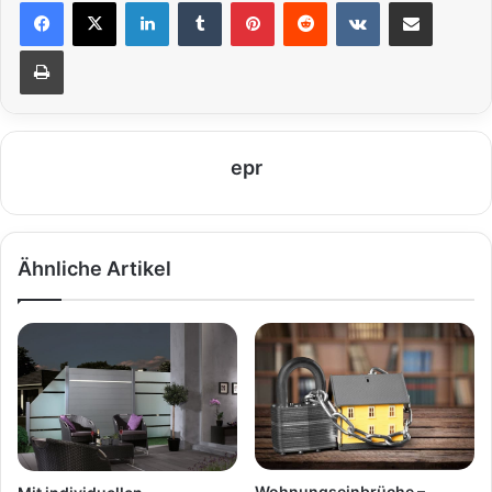
LinkedIn
Tumblr
Pinterest
Reddit
VKontakte
Teile per E-Mail
Drucken
epr
Ähnliche Artikel
Wohnungseinbrüche –