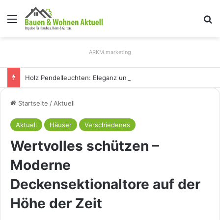
Menü
S
ARKM.marketing
Holz Pendelleuchten: Eleganz und Nachhaltigkeit für Ihr Zuhause
Startseite
/
Aktuell
Aktuell
Häuser
Verschiedenes
Wertvolles schützen –
Moderne
Deckensektionaltore auf der
Höhe der Zeit