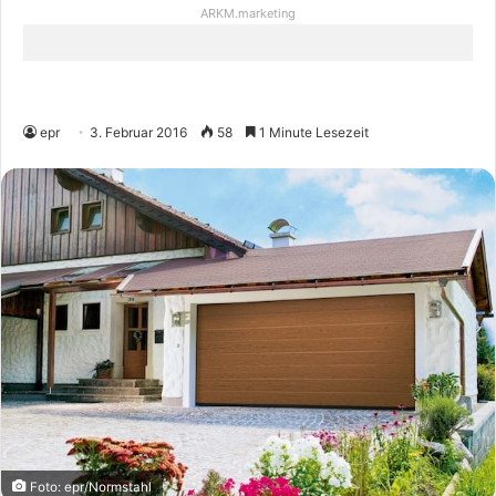
ARKM.marketing
epr
3. Februar 2016
58
1 Minute Lesezeit
Foto: epr/Normstahl