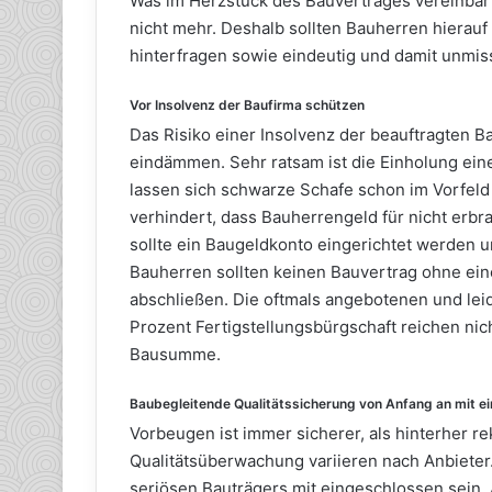
Was im Herzstück des Bauvertrages vereinbart
nicht mehr. Deshalb sollten Bauherren hierau
hinterfragen sowie eindeutig und damit unmis
Vor Insolvenz der Baufirma schützen
Das Risiko einer Insolvenz der beauftragten Ba
eindämmen. Sehr ratsam ist die Einholung ein
lassen sich schwarze Schafe schon im Vorfeld 
verhindert, dass Bauherrengeld für nicht erbr
sollte ein Baugeldkonto eingerichtet werden 
Bauherren sollten keinen Bauvertrag ohne ein
abschließen. Die oftmals angebotenen und le
Prozent Fertigstellungsbürgschaft reichen nic
Bausumme.
Baubegleitende Qualitätssicherung von Anfang an mit e
Vorbeugen ist immer sicherer, als hinterher r
Qualitätsüberwachung variieren nach Anbieter
seriösen Bauträgers mit eingeschlossen sein. 