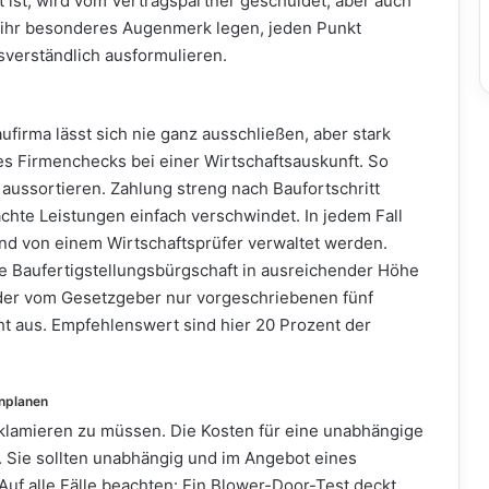
 ist, wird vom Vertragspartner geschuldet, aber auch
f ihr besonderes Augenmerk legen, jeden Punkt
sverständlich ausformulieren.
ufirma lässt sich nie ganz ausschließen, aber stark
es Firmenchecks bei einer Wirtschaftsauskunft. So
aussortieren. Zahlung streng nach Baufortschritt
achte Leistungen einfach verschwindet. In jedem Fall
und von einem Wirtschaftsprüfer verwaltet werden.
e Baufertigstellungsbürgschaft in ausreichender Höhe
ider vom Gesetzgeber nur vorgeschriebenen fünf
ht aus. Empfehlenswert sind hier 20 Prozent der
inplanen
eklamieren zu müssen. Die Kosten für eine unabhängige
. Sie sollten unabhängig und im Angebot eines
Auf alle Fälle beachten: Ein Blower-Door-Test deckt