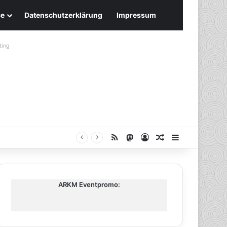
ce
Datenschutzerklärung
Impressum
ting
RSS
Mastodon
Anmelden
Zufälliger Artike
Sidebar
ARKM Eventpromo: