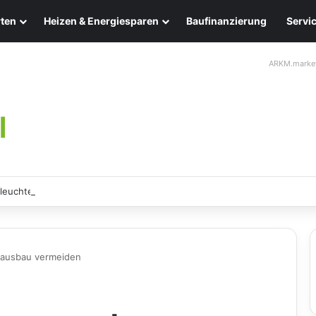
ten
Heizen & Energiesparen
Baufinanzierung
Servi
ARKM.marke
leuchten: Eleganz und Nachhaltigkeit für Ihr Zuhause
Hausbau vermeiden