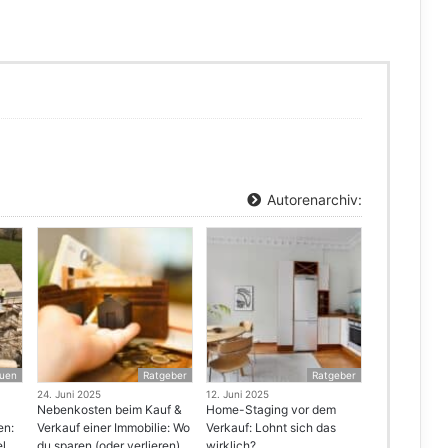
Autorenarchiv:
uen
Ratgeber
Ratgeber
24. Juni 2025
12. Juni 2025
Nebenkosten beim Kauf &
Home-Staging vor dem
en:
Verkauf einer Immobilie: Wo
Verkauf: Lohnt sich das
el
du sparen (oder verlieren)
wirklich?