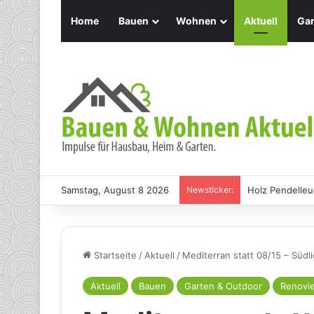
Home
Bauen
Wohnen
Aktuell
Gar
Samstag, August 8 2026
Newsticker:
Holz Pendelleu
Startseite
/
Aktuell
/
Mediterran statt 08/15 – Südli
Aktuell
Bauen
Garten & Outdoor
Renovi