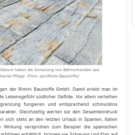
n Nature haben die Anmutung von Bahnschwellen aus
erlei Pflege. (Foto: epr/Rimini Baustoffe)
gen der Rimini Baustoffe GmbH. Damit erlebt man im
te Lebensgefühl südlicher Gefilde. Vor allem verleihen
bgrenzung fungieren und entsprechend schmucklos
rakter. Gleichzeitig werten sie den Gesamteindruck
sich stets an den letzten Urlaub in Spanien, Italien
de Wirkung versprühen zum Beispiel die spanischen
arbtönen erhältlich, bringen sie Schwung und Elan auf