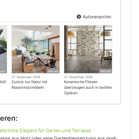
Autorenarchiv:
uen
Aktuell
Aktuell
27. Dezember 2016
27. Dezember 2016
Müll
Zurück zur Natur mit
Keramische Fliesen
Massivholzmöbeln
überzeugen auch in textilen
Optiken
ieren:
ürliche Eleganz für Garten und Terrasse
asse aus Holz oder eine Gartenbegrenzung aus grob