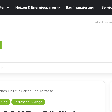
ten
Heizen & Energiesparen
Baufinanzierung
Servi
ARKM.marke
chten: Eleganz und Nachhaltigkeit für Ihr Zuhause
ches Flair für Garten und Terrasse
erung
Terrassen & Wege