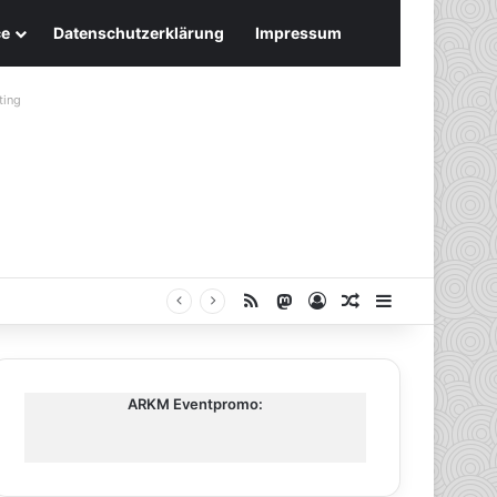
ce
Datenschutzerklärung
Impressum
ting
RSS
Mastodon
Anmelden
Zufälliger Artike
Sidebar
ARKM Eventpromo: