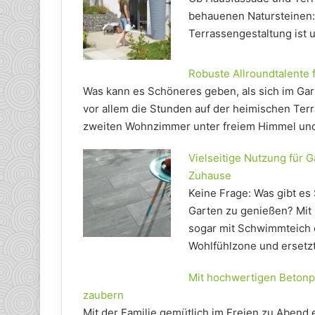
behauenen Natursteinen:
Terrassengestaltung ist
Robuste Allroundtalente 
Was kann es Schöneres geben, als sich im Ga
vor allem die Stunden auf der heimischen Te
zweiten Wohnzimmer unter freiem Himmel und T
Vielseitige Nutzung für 
Zuhause
Keine Frage: Was gibt e
Garten zu genießen? Mit 
sogar mit Schwimmteich 
Wohlfühlzone und ersetzt
Mit hochwertigen Betonp
zaubern
Mit der Familie gemütlich im Freien zu Abend e