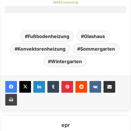
ARKM.marketing
Fußbodenheizung
Glashaus
Konvektorenheizung
Sommergarten
Wintergarten
LinkedIn
Tumblr
Pinterest
Reddit
VKontakte
Teile per E-Mail
Drucken
epr