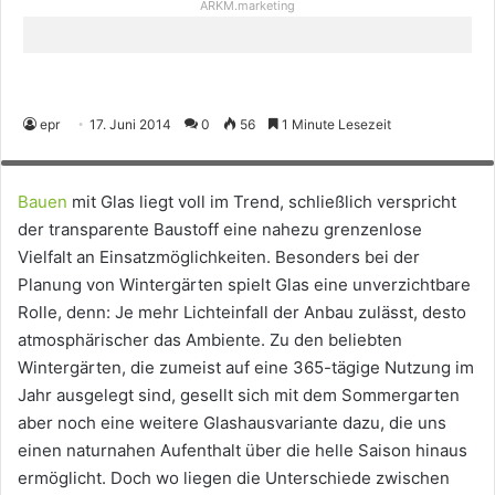
ARKM.marketing
epr
17. Juni 2014
0
56
1 Minute Lesezeit
Ganzjährig nutzbar: Ein Wintergarten bietet die verdiente Entspannung zu
jeder Saison. (Foto: epr/Wintergarten Fachverband e.V.)
Bauen
mit Glas liegt voll im Trend, schließlich verspricht
der transparente Baustoff eine nahezu grenzenlose
Vielfalt an Einsatzmöglichkeiten. Besonders bei der
Planung von Wintergärten spielt Glas eine unverzichtbare
Rolle, denn: Je mehr Lichteinfall der Anbau zulässt, desto
atmosphärischer das Ambiente. Zu den beliebten
Wintergärten, die zumeist auf eine 365-tägige Nutzung im
Jahr ausgelegt sind, gesellt sich mit dem Sommergarten
aber noch eine weitere Glashausvariante dazu, die uns
einen naturnahen Aufenthalt über die helle Saison hinaus
ermöglicht. Doch wo liegen die Unterschiede zwischen