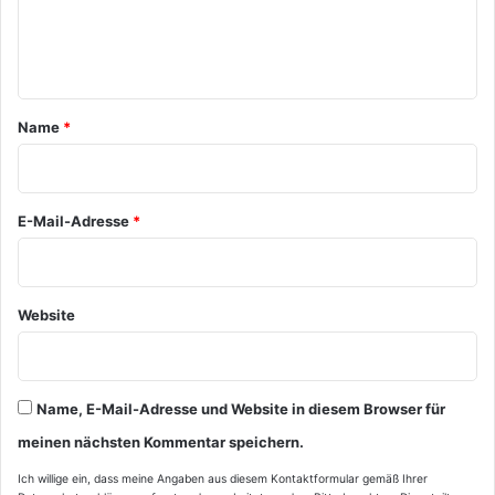
e
n
t
a
Name
*
r
*
E-Mail-Adresse
*
Website
Name, E-Mail-Adresse und Website in diesem Browser für
meinen nächsten Kommentar speichern.
Ich willige ein, dass meine Angaben aus diesem Kontaktformular gemäß Ihrer