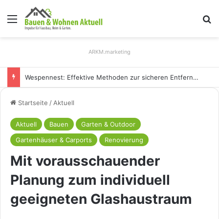
Menü
S
ARKM.marketing
Holz Pendelleuchten: Eleganz und Nachhaltigkeit für Ihr Zuhause
Startseite
/
Aktuell
Aktuell
Bauen
Garten & Outdoor
Gartenhäuser & Carports
Renovierung
Mit vorausschauender
Planung zum individuell
geeigneten Glashaustraum