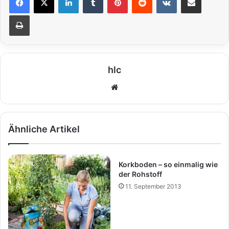
Drucken
hlc
We
bs
eit
e
Ähnliche Artikel
Korkboden – so einmalig wie
der Rohstoff
11. September 2013