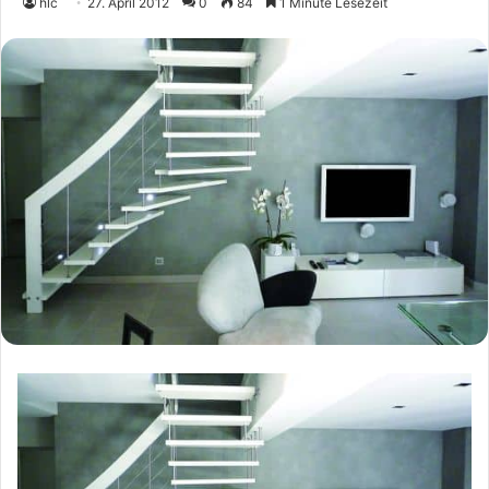
hlc
27. April 2012
0
84
1 Minute Lesezeit