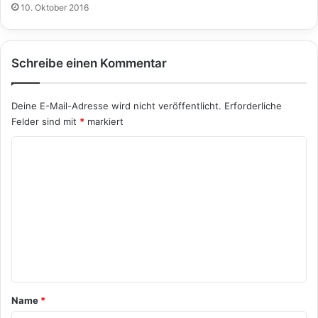
10. Oktober 2016
Schreibe einen Kommentar
Deine E-Mail-Adresse wird nicht veröffentlicht.
Erforderliche
Felder sind mit
*
markiert
K
o
m
m
e
n
t
a
Name
*
r