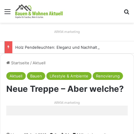
Menü
S
ARKM.marketing
Holz Pendelleuchten: Eleganz und Nachhaltigkeit für Ihr Zuhause
Startseite
/
Aktuell
Aktuell
Bauen
Lifestyle & Ambiente
Renovierung
Neue Treppe – Aber welche?
ARKM.marketing