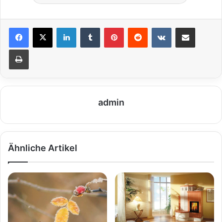
LinkedIn
Tumblr
Pinterest
Reddit
VKontakte
Teile per E-Mail
Drucken
admin
Ähnliche Artikel