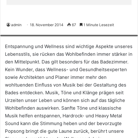
admin
18. November 2014
67
1 Minute Lesezeit
Bei den neuen Audio-Wannen-Systemen stehen keine Boxen herum. Der
Badende liegt hier regelrecht im Lautsprecher. Foto: TRD-Kaldewei
Entspannung und Wellness sind wichtige Aspekte unseres
Lebensstils, sie rücken das Wohlbefinden immer stärker in
den Mittelpunkt. Das gilt besonders für das Badezimmer.
Kein Wunder, dass Wellness- und Gesundheitsexperten
sowie Architekten und Planer immer mehr den
wohltuenden Einfluss von Musik bei der Gestaltung des
Bades entdecken. Musik, Töne und Klänge prägen seit
Urzeiten unser Leben und können sich auf das tägliche
Wohlbefinden auswirken. Sanfte Töne und klassische
Musik helfen entspannen, Hardrock- und Heavy Metal
Sound kann die Stimmung heben und der bevorzugte
Popsong bringt die gute Laune zurück, berührt unsere