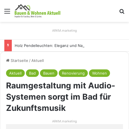
Menü
S
ARKM.marketing
Holz Pendelleuchten: Eleganz und Nachhaltigkeit für Ihr Zuhause
Startseite
/
Aktuell
Aktuell
Bad
Bauen
Renovierung
Wohnen
Raumgestaltung mit Audio-
Systemen sorgt im Bad für
Zukunftsmusik
ARKM.marketing