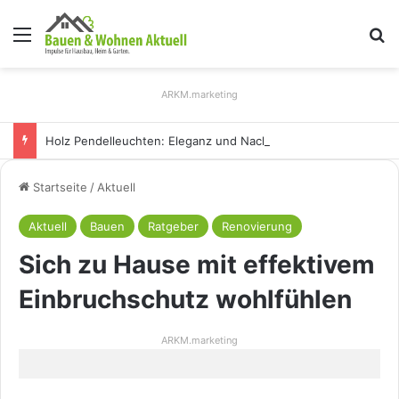
Menü
S
ARKM.marketing
Holz Pendelleuchten: Eleganz und Nachhaltigkeit für Ihr Zuhause
Startseite
/
Aktuell
Aktuell
Bauen
Ratgeber
Renovierung
Sich zu Hause mit effektivem
Einbruchschutz wohlfühlen
ARKM.marketing