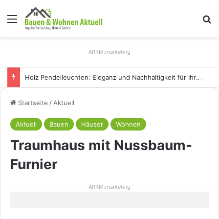
Menü
S
ARKM.marketing
Holz Pendelleuchten: Eleganz und Nachhaltigkeit für Ihr Zuhause
Startseite
/
Aktuell
Aktuell
Bauen
Häuser
Wohnen
Traumhaus mit Nussbaum-
Furnier
ARKM.marketing