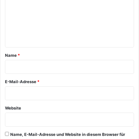
m
m
e
n
t
a
Name
*
r
*
E-Mail-Adresse
*
Website
Name, E-Mail-Adresse und Website in diesem Browser für