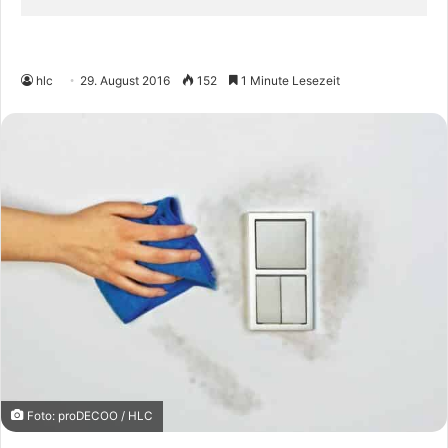
hlc
29. August 2016
152
1 Minute Lesezeit
Foto: proDECOO / HLC