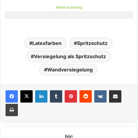
ARKM.marketing
Latexfarben
Spritzschutz
Versiegelung als Spritzschutz
Wandversiegelung
LinkedIn
Tumblr
Pinterest
Reddit
VKontakte
Teile per E-Mail
Drucken
hlc