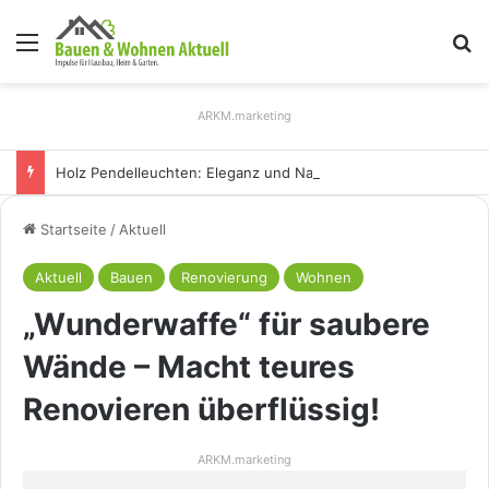
Menü
S
ARKM.marketing
Holz Pendelleuchten: Eleganz und Nachhaltigkeit für Ihr Zuhause
Startseite
/
Aktuell
Aktuell
Bauen
Renovierung
Wohnen
„Wunderwaffe“ für saubere
Wände – Macht teures
Renovieren überflüssig!
ARKM.marketing