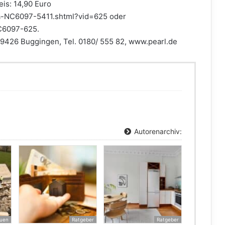
eis: 14,90 Euro
de/a-NC6097-5411.shtml?vid=625 oder
NC6097-625.
9426 Buggingen, Tel. 0180/ 555 82, www.pearl.de
Autorenarchiv:
uen
Ratgeber
Ratgeber