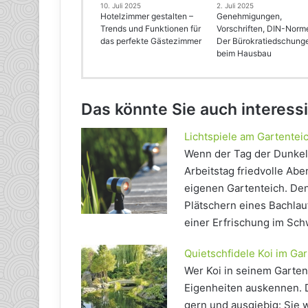
10. Juli 2025
2. Juli 2025
Hotelzimmer gestalten –
Genehmigungen,
Trends und Funktionen für
Vorschriften, DIN-Norm
das perfekte Gästezimmer
Der Bürokratiedschung
beim Hausbau
Das könnte Sie auch interess
Lichtspiele am Gartentei
Wenn der Tag der Dunkel
Arbeitstag friedvolle Ab
eigenen Gartenteich. Den
Plätschern eines Bachlau
einer Erfrischung im Sc
Quietschfidele Koi im Ga
Wer Koi in seinem Gartent
Eigenheiten auskennen. D
gern und ausgiebig: Sie