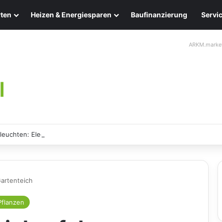
ten
Heizen & Energiesparen
Baufinanzierung
Servi
ARKM.marke
leuchten: Eleganz und Nachhaltigkeit für Ihr Zuhause
artenteich
Pflanzen