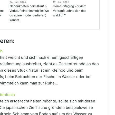
24. Juni 2025
12. Juni 2025
Nebenkosten beim Kauf &
Home-Staging vor dem
en:
Verkauf einer Immobilie: Wo
Verkauf: Lohnt sich das
el
du sparen (oder verlieren)
wirklich?
kannst
ieren:
ch
heit weicht und sich nach einem geschäftigen
endstimmung ausbreitet, zieht es Gartenfreunde an den
n dieses Stück Natur ist ein Kleinod und beim
fs, beim Betrachten der Fische im Wasser oder bei
hwimmteich kann man zur Ruhe…
rtenteich
eich artgerecht halten möchte, sollte sich mit deren
ie japanischen Zierfische gründeln beispielsweise
 wirbeln Schlamm vom Boden auf, um das Wasser zu