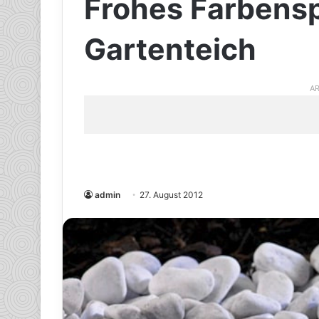
Frohes Farbensp
Gartenteich
AR
admin
27. August 2012