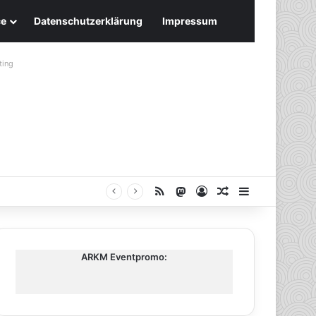
ce
Datenschutzerklärung
Impressum
ting
RSS
Mastodon
Anmelden
Zufälliger Artike
Sidebar
ARKM Eventpromo: