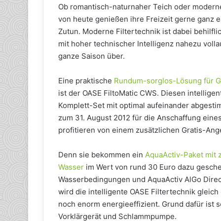
Ob romantisch-naturnaher Teich oder moderne,
von heute genießen ihre Freizeit gerne ganz 
Zutun. Moderne Filtertechnik ist dabei behilfl
mit hoher technischer Intelligenz nahezu volla
ganze Saison über.
Eine praktische
Rundum-sorglos-Lösung für G
ist der OASE FiltoMatic CWS. Diesen intelligen
Komplett-Set mit optimal aufeinander abgesti
zum 31. August 2012 für die Anschaffung eines
profitieren von einem zusätzlichen Gratis-Ang
Denn sie bekommen ein
AquaActiv-Paket mit 
Wasser
im Wert von rund 30 Euro dazu geschen
Wasserbedingungen und AquaActiv AlGo Direct
wird die intelligente OASE Filtertechnik gleic
noch enorm energieeffizient. Grund dafür ist
Vorklärgerät und Schlammpumpe.