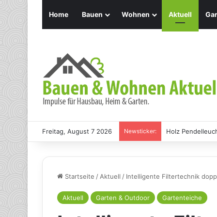
Home
Bauen
Wohnen
Aktuell
Gar
Freitag, August 7 2026
Newsticker:
Holz Pendelleuch
Startseite
/
Aktuell
/
Intelligente Filtertechnik dop
Aktuell
Garten & Outdoor
Gartenteiche