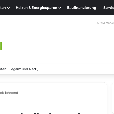
ten
Heizen & Energiesparen
Baufinanzierung
Servi
ARKM.marke
ten: Eleganz und Nachhaltigkeit für Ihr Zuhause
pelt lohnend