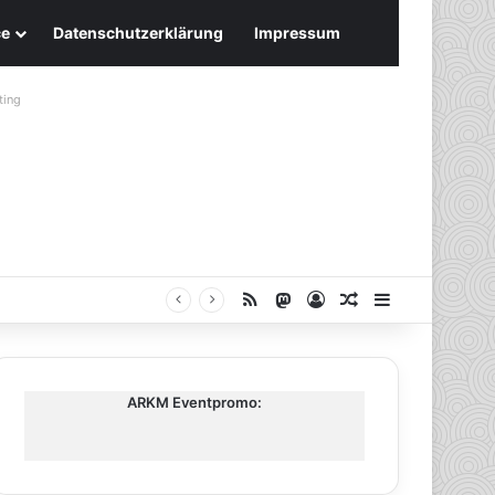
ce
Datenschutzerklärung
Impressum
ting
RSS
Mastodon
Anmelden
Zufälliger Artike
Sidebar
ARKM Eventpromo: