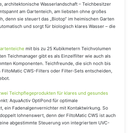
 architektonische Wasserlandschaft – Teichbesitzer
entspannt am Gartenteich, am liebsten ohne großes
ich, denn sie steuert das „Biotop“ im heimischen Garten
utomatisch und sorgt für biologisch klares Wasser – die
artenteiche
mit bis zu 25 Kubikmetern Teichvolumen
ten Teichmanager gibt es als Einzelfilter wie auch als
mmten Komponenten. Teichfreunde, die sich noch bis
 FiltoMatic CWS-Filters oder Filter-Sets entscheiden,
ebot.
zwei Teichpflegeprodukten für klares und gesundes
kt: AquaActiv OptiPond für optimale
, ein Fadenalgenvernichter mit Kontaktwirkung. So
h doppelt lohnenswert, denn der FiltoMatic CWS ist auch
 seine abgestimmte Steuerung von integriertem UVC-