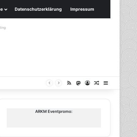
ce
Datenschutzerklärung
Impressum
ting
RSS
Mastodon
Anmelden
Zufälliger Artike
Sidebar
ARKM Eventpromo: