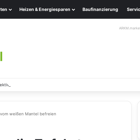
ten
Heizen & Energiesparen
Baufinanzierung
Servi
ARKM.marke
ektive Methoden zur sicheren Entfernung
 vom weißen Mantel befreien