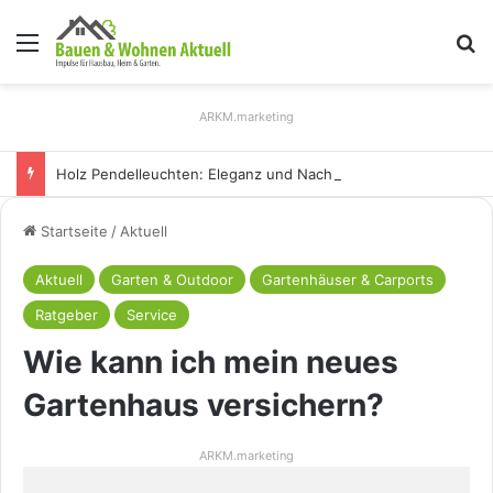
Menü
S
ARKM.marketing
Holz Pendelleuchten: Eleganz und Nachhaltigkeit für Ihr Zuhause
Startseite
/
Aktuell
Aktuell
Garten & Outdoor
Gartenhäuser & Carports
Ratgeber
Service
Wie kann ich mein neues
Gartenhaus versichern?
ARKM.marketing